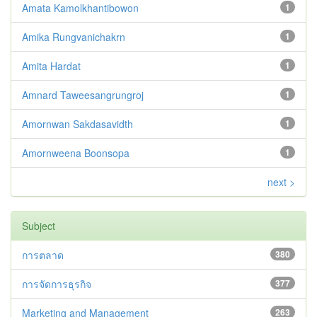
Amata Kamolkhantibowon
1
Amika Rungvanichakrn
1
Amita Hardat
1
Amnard Taweesangrungroj
1
Amornwan Sakdasavidth
1
Amornweena Boonsopa
1
next >
Subject
การตลาด
380
การจัดการธุรกิจ
377
Marketing and Management
263