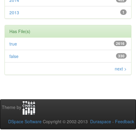
2014
2013
1
Has File(s)
true
2616
false
330
next >
Theme by
DSpace Software
Copyright © 2002-2013
Duraspace
-
Feedback