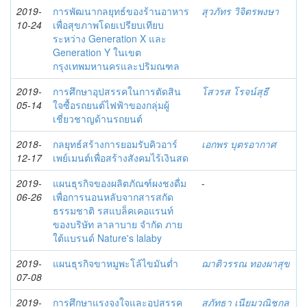
2019-
การพัฒนากลยุทธ์ของร้านอาหาร
สุวภัทร วิจิตรพงษา
10-24
เพื่อสุขภาพโดยเปรียบเทียบ
ระหว่าง Generation X และ
Generation Y ในเขต
กรุงเทพมหานครและปริมณฑล
2019-
การศึกษาอุปสรรคในการตัดสิน
โสวรส โรจน์สุธี
05-14
ใจซื้อรถยนต์ไฟฟ้าของกลุ่มผู้
เชี่ยวชาญด้านรถยนต์
2018-
กลยุทธ์สร้างการยอมรับคิวอาร์
เอกพร บุตรอากาศ
12-17
เพย์เมนต์เพื่อสร้างสังคมไร้เงินสด
2019-
แผนธุรกิจของผลิตภัณฑ์ผงชงดื่ม
-
06-26
เพื่อการนอนหลับจากสารสกัด
ธรรมชาติ รสแบล็คเคอแรนท์
ของบริษัท ลาลาบาย จำกัด ภาย
ใต้แบรนด์ Nature's lalaby
2019-
แผนธุรกิจขาหมูพะโล้ไขมันต่ำ
ฌาติวรรณ ทองผาสุข
07-08
2019-
การศึกษาแรงจูงใจและอุปสรรค
สุภัทธา เนียมวณิชกุล