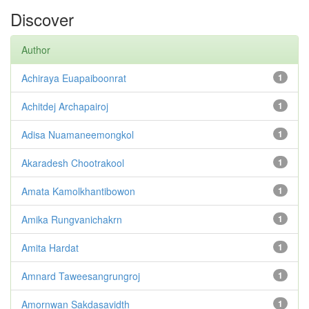
Discover
Author
Achiraya Euapaiboonrat
1
Achitdej Archapairoj
1
Adisa Nuamaneemongkol
1
Akaradesh Chootrakool
1
Amata Kamolkhantibowon
1
Amika Rungvanichakrn
1
Amita Hardat
1
Amnard Taweesangrungroj
1
Amornwan Sakdasavidth
1