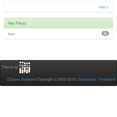
next >
Has File(s)
true
36
Theme by
DSpace Software
Copyright © 2002-2013
Duraspace
-
Feedback