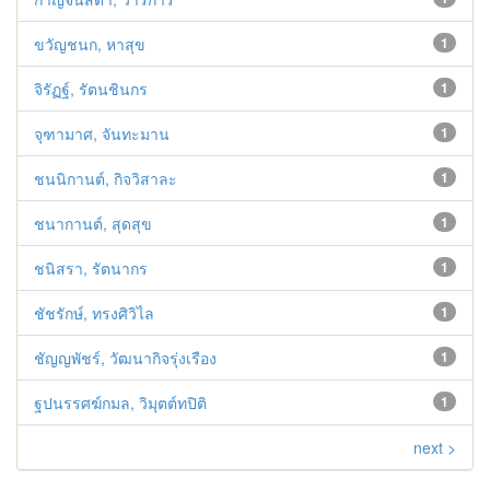
ขวัญชนก, หาสุข
1
จิรัฏฐ์, รัตนชินกร
1
จุฑามาศ, จันทะมาน
1
ชนนิกานต์, กิจวิสาละ
1
ชนากานต์, สุดสุข
1
ชนิสรา, รัตนากร
1
ชัชรักษ์, ทรงศิวิไล
1
ชัญญพัชร์, วัฒนากิจรุ่งเรือง
1
ฐปนรรศฆ์กมล, วิมุตต์ทปิติ
1
next >