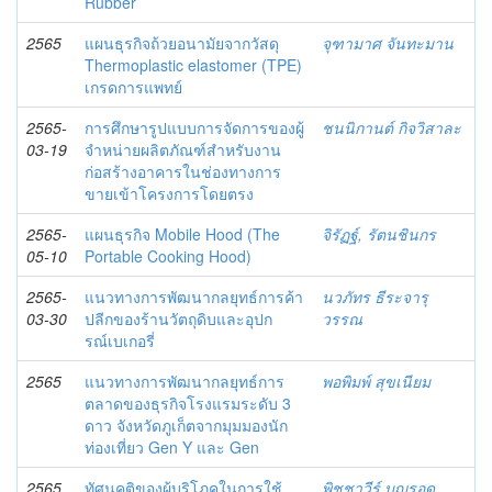
Rubber
2565
แผนธุรกิจถ้วยอนามัยจากวัสดุ
จุฑามาศ จันทะมาน
Thermoplastic elastomer (TPE)
เกรดการแพทย์
2565-
การศึกษารูปแบบการจัดการของผู้
ชนนิกานต์ กิจวิสาละ
03-19
จำหน่ายผลิตภัณฑ์สำหรับงาน
ก่อสร้างอาคารในช่องทางการ
ขายเข้าโครงการโดยตรง
2565-
แผนธุรกิจ Mobile Hood (The
จิรัฏฐ์, รัตนชินกร
05-10
Portable Cooking Hood)
2565-
แนวทางการพัฒนากลยุทธ์การค้า
นวภัทร ธีระจารุ
03-30
ปลีกของร้านวัตถุดิบและอุปก
วรรณ
รณ์เบเกอรี่
2565
แนวทางการพัฒนากลยุทธ์การ
พอพิมพ์ สุขเนียม
ตลาดของธุรกิจโรงแรมระดับ 3
ดาว จังหวัดภูเก็ตจากมุมมองนัก
ท่องเที่ยว Gen Y และ Gen
2565
ทัศนคติของผู้บริโภคในการใช้
พิชชาวีร์ บุญรอด