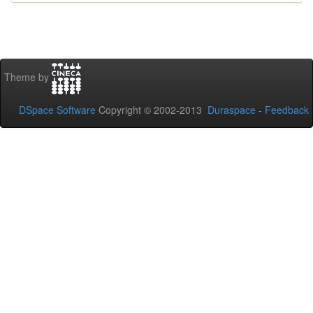
Theme by
DSpace Software
Copyright © 2002-2013
Duraspace
-
Feedback