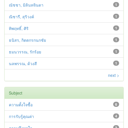
ณัชชา, มิลินทจินดา
1
ณิชารี, สุริวงค์
1
ทิพฤทธิ์, ศิริ
1
ธนิสร, กิตตกรกนกชัย
1
ธมนวรรณ, รักร้อย
1
นลพรรณ, ด้วงสี
1
next >
Subject
ความตั้งใจซื้อ
6
การรับรู้คุณค่า
4
3