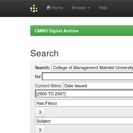
Home
Browse
Help
Skip
navigation
CMMU Digital Archive
Search
Search:
for
Current filters: