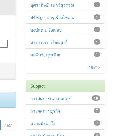
บุศราทิพย์, เนาว์สุวรรณ
1
ปรัชญา, จารุเรืองไพศาล
1
พงษ์สุดา, ยิ่งหาญ
1
พรประภา, เรืองฤทธิ์
1
พอพิมพ์, สุขเนียม
1
next >
Subject
การจัดการและกลยุทธ์
10
การจัดการธุรกิจ
7
ความพึงพอใจ
7
next
การรับรู้ความเสี่ยง
4