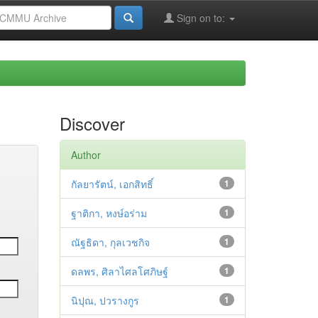
Sign on to:
Discover
Author
กัลยารัตน์, เอกสิทธิ์
1
ฐาติกา, หงษ์อร่าม
1
ณัฐธิดา, กุลเวชกิจ
1
ดลพร, ศิลาไศลโศภิษฐ์
1
นิปุณ, ปวรางกูร
1