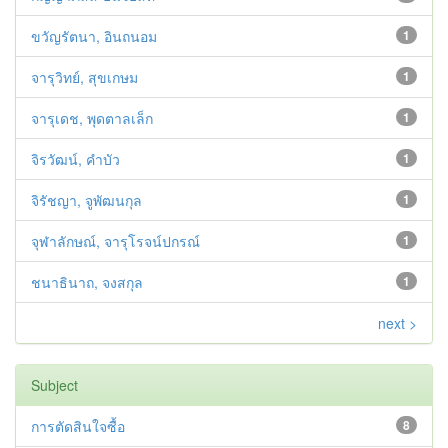
ขวัญรัตนา, อินถนอม
1
จารุวิทย์, สุขเกษม
1
จารุเดช, พุดตาลเล็ก
1
จิรวัฒน์, คำบัว
1
จิรัชญา, จูพัฒนกุล
1
จุฬาลักษณ์, จารุโรจน์ปกรณ์
1
ชนาธินาถ, จงสกุล
1
next >
Subject
การตัดสินใจซื้อ
8