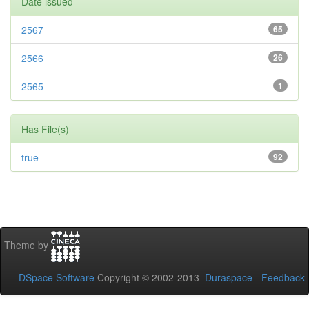
Date issued
2567
65
2566
26
2565
1
Has File(s)
true
92
Theme by
DSpace Software
Copyright © 2002-2013
Duraspace
-
Feedback