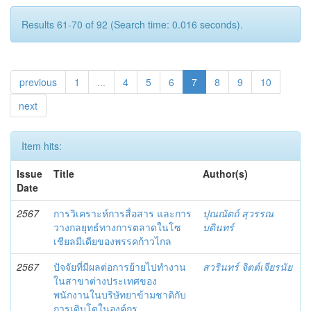
Results 61-70 of 92 (Search time: 0.016 seconds).
previous
1
...
4
5
6
7
8
9
10
next
Item hits:
Issue
Title
Author(s)
Date
2567
การวิเคราะห์การสื่อสาร และการ
ปุณณัตถ์ สุวรรณ
วางกลยุทธ์ทางการตลาดในโซ
บดินทร์
เชียลมีเดียของพรรคก้าวไกล
2567
ปัจจัยที่มีผลต่อการย้ายไปทำงาน
สวรินทร์ จิตต์เจียรนัย
ในสาขาต่างประเทศของ
พนักงานในบริษัทยาข้ามชาติกับ
การเติบโตในองค์กร