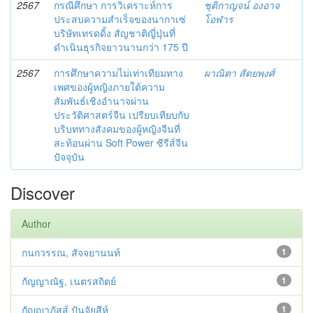
2567
กรณีศึกษา การวิเคราะห์การ
ชุติกาญจน์ องอาจ
ประสบความสำเร็จของนากาเซ่
โอฬาร
บริษัทเทรดดิ้ง สัญชาติญี่ปุ่นที่
ดำเนินธุรกิจยาวนานกว่า 175 ปี
2567
การศึกษาความไม่เท่าเทียมทาง
ผาณิตา สัตยพงศ์
เพศของผู้หญิงภายใต้ความ
สัมพันธ์เชิงอำนาจผ่าน
ประวัติศาสตร์จีน เปรียบเทียบกับ
บริบททางสังคมของผู้หญิงจีนที่
สะท้อนผ่าน Soft Power ซีรีส์จีน
ปัจจุบัน
Discover
Author
กนกวรรณ, สัจจยานนท์
1
กัญญาณัฐ, เนตรสถิตย์
1
กัญญาภัสส์ ปันจัยสีห์
1