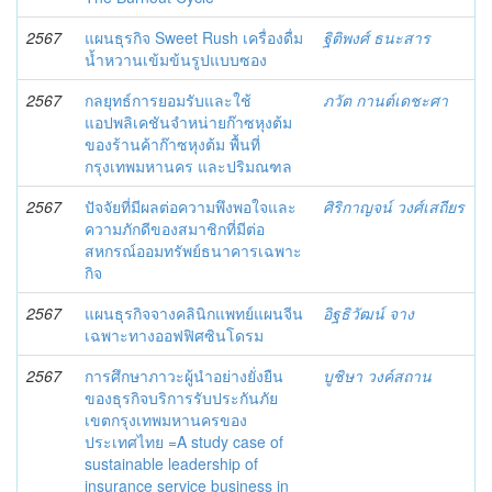
2567
แผนธุรกิจ Sweet Rush เครื่องดื่ม
ฐิติพงศ์ ธนะสาร
น้ำหวานเข้มข้นรูปแบบซอง
2567
กลยุทธ์การยอมรับและใช้
ภวัต กานต์เดชะศา
แอปพลิเคชันจำหน่ายก๊าซหุงต้ม
ของร้านค้าก๊าซหุงต้ม พื้นที่
กรุงเทพมหานคร และปริมณฑล
2567
ปัจจัยที่มีผลต่อความพึงพอใจและ
ศิริกาญจน์ วงศ์เสถียร
ความภักดีของสมาชิกที่มีต่อ
สหกรณ์ออมทรัพย์ธนาคารเฉพาะ
กิจ
2567
แผนธุรกิจจางคลินิกแพทย์แผนจีน
อิฐธิวัฒน์ จาง
เฉพาะทางออฟฟิศซินโดรม
2567
การศึกษาภาวะผู้นำอย่างยั่งยืน
บูชิษา วงค์สถาน
ของธุรกิจบริการรับประกันภัย
เขตกรุงเทพมหานครของ
ประเทศไทย =A study case of
sustainable leadership of
insurance service business in