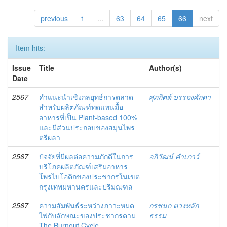
previous
1
...
63
64
65
66
next
Item hits:
Issue
Title
Author(s)
Date
2567
คำแนะนำเชิงกลยุทธ์การตลาด
ศุภกิตต์ บรรจงศักดา
สำหรับผลิตภัณฑ์ทดแทนมื้อ
อาหารที่เป็น Plant-based 100%
และมีส่วนประกอบของสมุนไพร
ตรีผลา
2567
ปัจจัยที่มีผลต่อความภักดีในการ
อภิวัฒน์ คำเภาว์
บริโภคผลิตภัณฑ์เสริมอาหาร
โพรไบโอติกของประชากรในเขต
กรุงเทพมหานครและปริมณฑล
2567
ความสัมพันธ์ระหว่างภาวะหมด
กรชนก ตวงหลัก
ไฟกับลักษณะของประชากรตาม
ธรรม
The Burnout Cycle