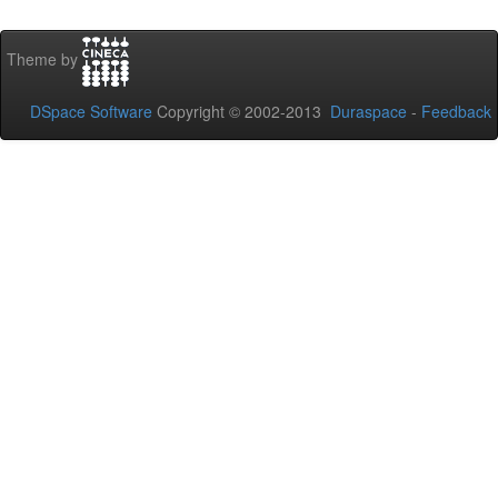
Theme by
DSpace Software
Copyright © 2002-2013
Duraspace
-
Feedback