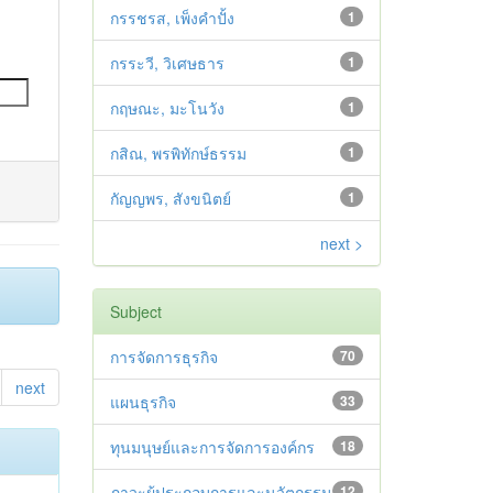
กรรชรส, เพ็งคำปั้ง
1
กรระวี, วิเศษธาร
1
กฤษณะ, มะโนวัง
1
กสิณ, พรพิทักษ์ธรรม
1
กัญญพร, สังขนิตย์
1
next >
Subject
การจัดการธุรกิจ
70
next
แผนธุรกิจ
33
ทุนมนุษย์และการจัดการองค์กร
18
ภาวะผู้ประกอบการและนวัตกรรม
12