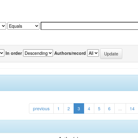
In order
Authors/record
previous
1
2
3
4
5
6
...
14