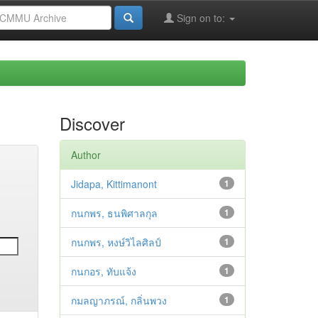
Sign on to:
Discover
Author
Jidapa, Kittimanont
1
กนกพร, ธนพิศาลกุล
1
กนกพร, หงษ์วิไลศิลป์
1
กนกอร, ทับแจ้ง
1
กมลญาภรณ์, กลิ่นพวง
1