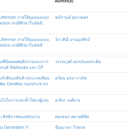
Author(s)
itterman ภายใต้มุมมองแบบ
ชนิกานต์ ศุภเกษตร
actors กรณีศึกษาในดัชนี
itterman ภายใต้มุมมองแบบ
วิลาสิณี ม่านมุงศิลป์
actors กรณีศึกษาในดัชนี
ที่มีผลต่อพฤติกรรมและการ
วรรณวุฒิ อมรนันทประดิษ
แบรนด์ Starbucks และ CP
มภักดีของสินค้าประเภทเทียน
สุรัตน มุรธาวานิช
d Wax Candles) ของประชากร
ใจในการเล่นซ้ำให้แก่ผู้เล่น
ธภัทร วงศ์อาจ
ระสิทธิภาพของพนักงาน
ทองชนก พลายพิชิต
อง Generation Y
จิณญาดา โกสกุล