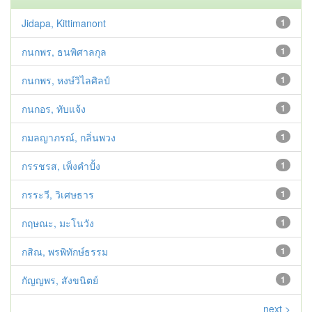
Jidapa, Kittimanont
1
กนกพร, ธนพิศาลกุล
1
กนกพร, หงษ์วิไลศิลป์
1
กนกอร, ทับแจ้ง
1
กมลญาภรณ์, กลิ่นพวง
1
กรรชรส, เพ็งคำปั้ง
1
กรระวี, วิเศษธาร
1
กฤษณะ, มะโนวัง
1
กสิณ, พรพิทักษ์ธรรม
1
กัญญพร, สังขนิตย์
1
next >