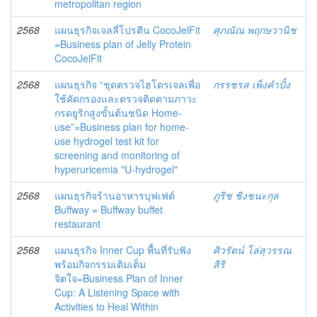
metropolitan region
2568
แผนธุรกิจเจลลี่โปรตีน CocoJelFit
ศุภณัณ พฤกษวานิช
=Business plan of Jelly Protein
CocoJelFit
2568
แผนธุรกิจ “ชุดตรวจไฮโดรเจลเพื่อ
กรรชรส เพ็งคำปั้ง
ใช้คัดกรองและตรวจติดตามภาวะ
กรดยูริกสูงขั้นต้นชนิด Home-
use”=Business plan for home-
use hydrogel test kit for
screening and monitoring of
hyperuricemia "U-hydrogel"
2568
แผนธุรกิจร้านอาหารบุฟเฟต์
ภูริช ชิงชนะกุล
Buffway = Buffway buffet
restaurant
2568
แผนธุรกิจ Inner Cup พื้นที่รับฟัง
ศิวรัตน์ โล่สุวรรณ
พร้อมกิจกรรมเติมเต็ม
สิริ
จิตใจ=Business Plan of Inner
Cup: A Listening Space with
Activities to Heal Within