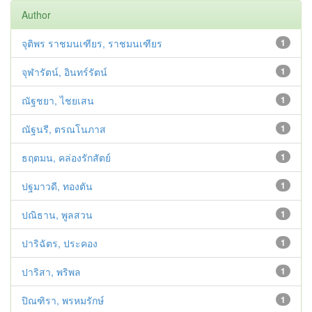
Author
จุติพร ราชมนเฑียร, ราชมนเฑียร
1
จุฬารัตน์, อินทร์รัตน์
1
ณัฐชยา, ไชยเสน
1
ณัฐนรี, ตรณโนภาส
1
ธฤตมน, คล่องรักสัตย์
1
ปฐมาวดี, ทองตัน
1
ปณิธาน, พูลสวน
1
ปาริฉัตร, ประคอง
1
ปาริสา, พริพล
1
ปิณฑิรา, พรหมรักษ์
1