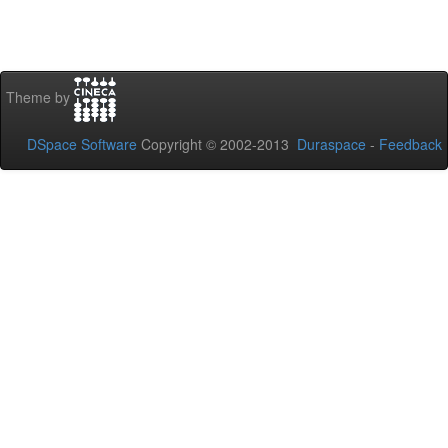
Theme by
DSpace Software
Copyright © 2002-2013
Duraspace
-
Feedback