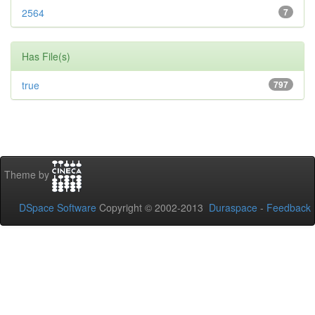
2564
7
Has File(s)
true
797
Theme by
DSpace Software
Copyright © 2002-2013
Duraspace
-
Feedback