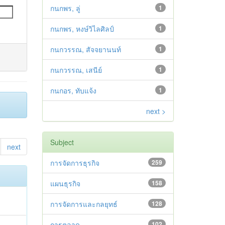
กนกพร, ลู่
1
กนกพร, หงษ์วิไลศิลป์
1
กนกวรรณ, สัจจยานนท์
1
กนกวรรณ, เสนีย์
1
กนกอร, ทับแจ้ง
1
next >
Subject
next
การจัดการธุรกิจ
259
แผนธุรกิจ
158
การจัดการและกลยุทธ์
128
การตลาด
102