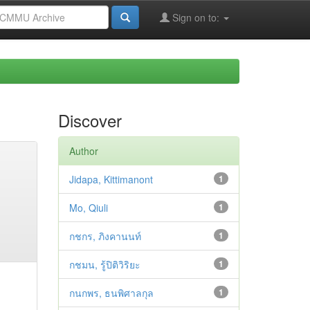
Sign on to:
Discover
Author
Jidapa, Kittimanont
1
Mo, Qiuli
1
กชกร, ภิงคานนท์
1
กชมน, รู้ปิติวิริยะ
1
กนกพร, ธนพิศาลกุล
1