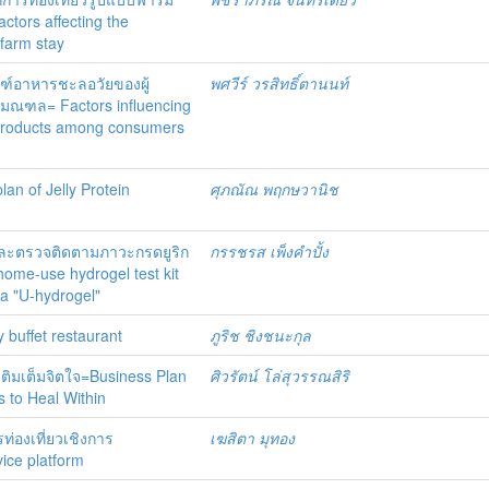
ors affecting the
f farm stay
ภัณฑ์อาหารชะลอวัยของผู้
พศวีร์ วรสิทธิ์ตานนท์
ิมณฑล= Factors influencing
d products among consumers
an of Jelly Protein
ศุภณัณ พฤกษวานิช
งและตรวจติดตามภาวะกรดยูริก
กรรชรส เพ็งคำปั้ง
home-use hydrogel test kit
ia "U-hydrogel"
 buffet restaurant
ภูริช ชิงชนะกุล
มเติมเต็มจิตใจ=Business Plan
ศิวรัตน์ โล่สุวรรณสิริ
s to Heal Within
่องเที่ยวเชิงการ
เฆสิตา มุทอง
ice platform