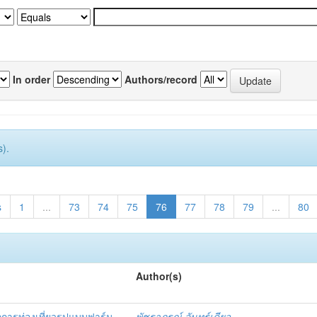
In order
Authors/record
).
s
1
...
73
74
75
76
77
78
79
...
80
Author(s)
ือกการท่องเที่ยวรูปแบบฟาร์ม
พัชราภรณ์ จันทร์เดียว