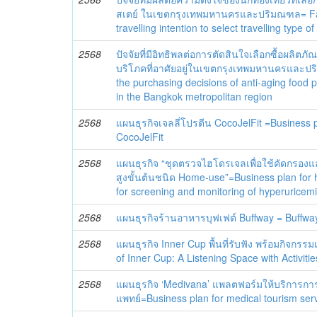
สเตย์ ในเขตกรุงเทพมหานครและปริมณฑล= Fact
travelling intention to select travelling type o
2568
ปัจจัยที่มีอิทธิพลต่อการตัดสินใจเลือกซื้อผลิต
บริโภคที่อาศัยอยู่ในเขตกรุงเทพมหานครและปร
the purchasing decisions of anti-aging foo
in the Bangkok metropolitan region
2568
แผนธุรกิจเจลลี่โปรตีน CocoJelFit =Business pl
CocoJelFit
2568
แผนธุรกิจ “ชุดตรวจไฮโดรเจลเพื่อใช้คัดกรอ
สูงขั้นต้นชนิด Home-use”=Business plan for 
for screening and monitoring of hyperuricem
2568
แผนธุรกิจร้านอาหารบุฟเฟต์ Buffway = Buffway
2568
แผนธุรกิจ Inner Cup พื้นที่รับฟัง พร้อมกิจกรร
of Inner Cup: A Listening Space with Activitie
2568
แผนธุรกิจ ‘Medivana’ แพลตฟอร์มให้บริการการท
แพทย์=Business plan for medical tourism serv