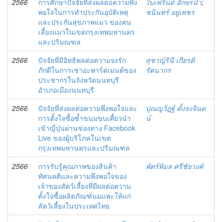
2566
การศึกษาปัจจัยที่ส่งผลต่อความพึง
ใบเฟรินด์ อักษรนำ
;
พอใจในการทำประกันอุบัติเหตุ
ชนินทร์ อยู่เพชร
และประกันสุขภาพแมว ของคน
เลี้ยงแมวในเขตกรุงเทพมหานคร
และปริมณฑล
2566
ปัจจัยที่มีอิทธิพลต่อความจงรัก
สุชาญ์รินี เกียรติ
ภักดีในการเช่าอะพาร์ตเมนต์ของ
รัตนากร
ประชากรในจังหวัดนนทบุรี
อำเภอเมืองนนทบุรี
2566
ปัจจัยที่ส่งผลต่อความพึงพอใจและ
ปุณญวัฎฐ์ ตั้งจงจินต
การตั้งใจซื้อซํ้าขนมขบเคี้ยวนำ
น์
เข้าญี่ปุ่นผ่านช่องทาง Facebook
Live ของผู้บริโภคในเขต
กรุงเทพมหานครและปริมณฑล
2566
การรับรู้คุณภาพของสินค้า
พัตร์พิมล ศรีชัยวงค์
ทัศนคติและความพึงพอใจของ
เจ้าของสัตว์เลี้ยงที่มีผลต่อความ
ตั้งใจซื้อผลิตภัณฑ์นมแพะให้แก่
สัตว์เลี้ยงในประเทศไทย