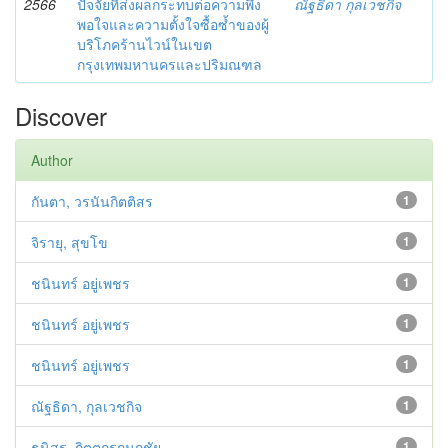
2566
ปัจจัยที่ส่งผลกระทบต่อความพึง
ณัฐธิดา กุลเวชกิจ
พอใจและความตั้งใจซื้อซ้ำของผู้
บริโภคร้านไวน์ในเขต
กรุงเทพมหานครและปริมณฑล
Discover
Author
กันตา, วรนันกิตติสร
1
จิรายุ, สุขโข
1
ชนินทร์ อยู่เพชร
1
ชนินทร์ อยู่เพชร
1
ชนินทร์ อยู่เพชร
1
ณัฐธิดา, กุลเวชกิจ
1
ธนิสร, กิตตกรกนกชัย
1