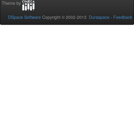
Theme by
DSpace Software
Copyright © 2002-2013
Duraspace
-
Feedback