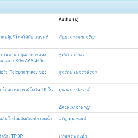
Author(s)
ุ่มผู้บริโภคให้กับ แบรนด์
ภัฎฎาภา พุทธเจริญ
ับประทาน กลุ่มอาหารแห่ง
ชุติสรา คำนา
 based บริษัท AAA จำกัด
อร์ม Telepharmacy ของ
ศุภรัตน์ เนตรวชิรกุล
ายใต้สถานการณ์โควิด-19 ใน
บุณณภา นิลวงศ์
อัศวยุ มุกดาหาญ
ดสินใจซื้อผลิตภัณฑ์ยาลดน้ำ
จรัญ หมอกมณี
ศิลปิน TPOP
นภัสสร แตงฉ่ำ