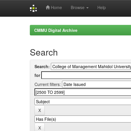
Home
Browse
Help
Skip
navigation
CMMU Digital Archive
Search
Search:
for
Current filters: