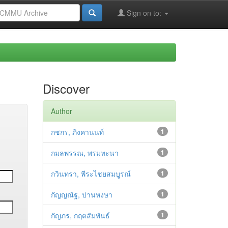
Sign on to:
Discover
Author
กชกร, ภิงคานนท์
1
กมลพรรณ, พรมทะนา
1
กวินทรา, พีระไชยสมบูรณ์
1
กัญญณัฐ, ปานหงษา
1
กัญภร, กฤตสัมพันธ์
1