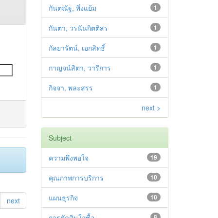
กันตณัฐ, พึ่งแย้ม
1
กันตา, วรนันกิตติสร
1
กัลยารัตน์, เอกสิทธิ์
1
กาญจน์สิตา, วารีการ
1
กิจจา, พละสรร
1
next >
Subject
ความพึงพอใจ
19
คุณภาพการบริการ
10
แผนธุรกิจ
10
next
การตัดสินใจซื้อ
8