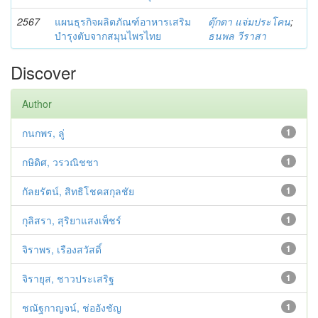
2567
แผนธุรกิจผลิตภัณฑ์อาหารเสริม
ตุ๊กตา แจ่มประโคน
;
บำรุงตับจากสมุนไพรไทย
ธนพล วีราสา
Discover
Author
กนกพร, ลู่
1
กษิดิศ, วรวณิชชา
1
กัลยรัตน์, สิทธิโชคสกุลชัย
1
กุลิสรา, สุริยาแสงเพ็ชร์
1
จิราพร, เรืองสวัสดิ์
1
จิรายุส, ชาวประเสริฐ
1
ชณัฐกาญจน์, ช่ออังชัญ
1