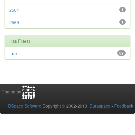
2564
1
2569
1
Has File(s)
true
62
Theme by
DSpace Software
Copyright © 2002-2013
Duraspace
-
Feedback