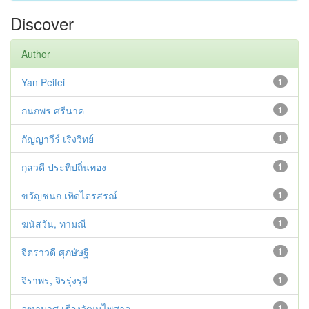
Discover
Author
Yan Peifei
1
กนกพร ศรีนาค
1
กัญญาวีร์ เริงวิทย์
1
กุลวดี ประทีปถิ่นทอง
1
ขวัญชนก เทิดไตรสรณ์
1
ฆนัสวัน, ทามณี
1
จิตราวดี ศุภษัษฐี
1
จิราพร, จิรรุ่งรุจี
1
จุฑามาศ เรืองวัฒนไพศาล
1