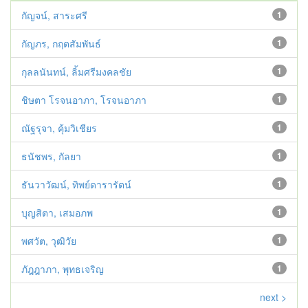
กัญจน์, สาระศรี
1
กัญภร, กฤตสัมพันธ์
1
กุลลนันทน์, ลิ้มศรีมงคลชัย
1
ชิษตา โรจนอาภา, โรจนอาภา
1
ณัฐรุจา, คุ้มวิเชียร
1
ธนัชพร, กัลยา
1
ธันวาวัฒน์, ทิพย์ดารารัตน์
1
บุญสิตา, เสมอภพ
1
พศวัต, วุฒิวัย
1
ภัฎฎาภา, พุทธเจริญ
1
next >