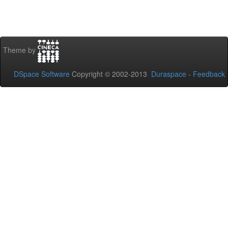
Theme by
DSpace Software
Copyright © 2002-2013
Duraspace
-
Feedback