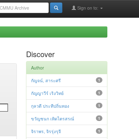
Sign on to:
Discover
Author
กัญจน์, สาระศรี
1
กัญญาวีร์ เริงวิทย์
1
กุลวดี ประทีปถิ่นทอง
1
ขวัญชนก เทิดไตรสรณ์
1
จิราพร, จิรรุ่งรุจี
1