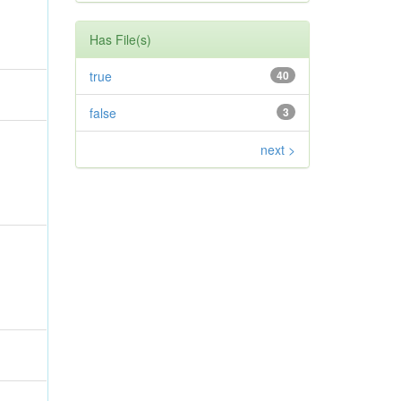
Has File(s)
true
40
false
3
next >