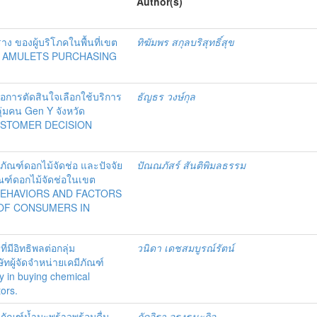
Author(s)
งราง ของผู้บริโภคในพื้นที่เขต
ทิฆัมพร สกุลบริสุทธิ์สุข
O AMULETS PURCHASING
่อการตัดสินใจเลือกใช้บริการ
ธัญธร วงษ์กุล
่มคน Gen Y จังหวัด
USTOMER DECISION
ภัณฑ์ดอกไม้จัดช่อ และปัจจัย
ปัณณภัสร์ สันติพิมลธรรม
ณฑ์ดอกไม้จัดช่อในเขต
 BEHAVIORS AND FACTORS
OF CONSUMERS IN
มีอิทธิพลต่อกลุ่ม
วนิดา เดชสมบูรณ์รัตน์
ทผู้จัดจำหน่ายเคมีภัณฑ์
ry in buying chemical
tors.
ภัณฑ์น้ำมะพร้าวพร้อมดื่ม
ภัคจิรา จรุงธนะกิจ