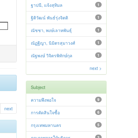
ฐาปนี, แจ้งสุทิมล
1
ฐิติวัฒน์ พันธ์รุ่งจิตติ
1
ณัชชา, พงษ์เลาหพันธุ์
1
ณัฏฐิญา, นิมิตรสุมาวงศ์
1
ณัฐพงษ์ วิจิตรพิทักษ์กุล
1
next >
Subject
ความพึงพอใจ
9
next
การตัดสินใจซื้อ
6
กรุงเทพมหานคร
5
คุณภาพการให้บริการ
3