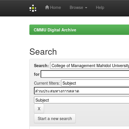
Home
Browse
Help
Skip
navigation
CMMU Digital Archive
Search
Search:
for
Current filters:
Start a new search