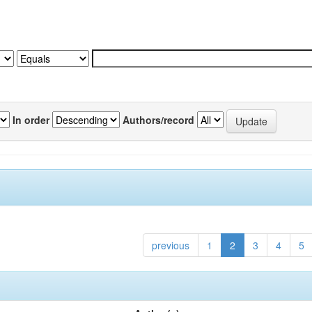
In order
Authors/record
previous
1
2
3
4
5