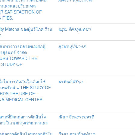
มหานครและปริมณฑล
R SATISFACTION OF
ITIES.
alty Matcha ของผู้บริโภค ร้าน
ทยุต, จิตรกุลเดชา
ร
ะสมทางการตลาดของรถตู้
สุวัชร สุภิมารส
งสุรินทร์ จำกัด
OURS TOWARD THE
E STUDY OF
ในการตัดสินใจเลือกใช้
พรทิพย์ ศิริกุล
ะเทพรัตน์ = THE STUDY OF
ARDS THE USE OF
NA MEDICAL CENTER
าดที่มีผลต่อการตัดสินใจ
ณิชา จิระธรรมจารี
าองค์กรในเขตกรุงเทพมหานคร
ลต่อการตัดสินใจของลูกค้าใน
วีรดา ศานติวงษ์การ