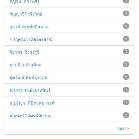
กัญจน์, สาระศรี
1
กัญญาวีร์ เริงวิทย์
1
กุลวดี ประทีปถิ่นทอง
1
ขวัญชนก เทิดไตรสรณ์
1
จิราพร, จิรรุ่งรุจี
1
ฐาปนี, แจ้งสุทิมล
1
ฐิติวัฒน์ พันธ์รุ่งจิตติ
1
ณัชชา, พงษ์เลาหพันธุ์
1
ณัฏฐิญา, นิมิตรสุมาวงศ์
1
ณัฐพงษ์ วิจิตรพิทักษ์กุล
1
next >