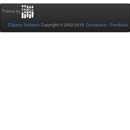
Theme by
DSpace Software
Copyright © 2002-2013
Duraspace
-
Feedback