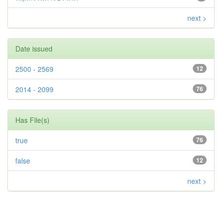
next >
Date issued
2500 - 2569
12
2014 - 2099
76
Has File(s)
true
76
false
12
next >