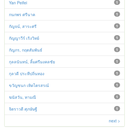
Yan Peifei
1
กนกพร ศรีนาค
1
กัญจน์, สาระศรี
1
กัญญาวีร์ เริงวิทย์
1
กัญภร, กฤตสัมพันธ์
1
กุลลนันทน์, ลิ้มศรีมงคลชัย
1
กุลวดี ประทีปถิ่นทอง
1
ขวัญชนก เทิดไตรสรณ์
1
ฆนัสวัน, ทามณี
1
จิตราวดี ศุภษัษฐี
1
next >