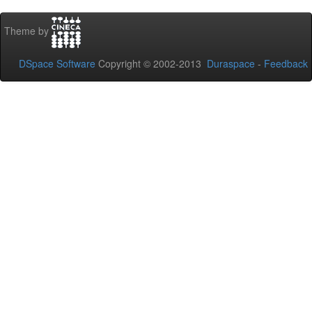
Theme by
DSpace Software
Copyright © 2002-2013
Duraspace
-
Feedback