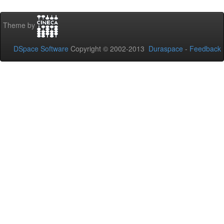
Theme by
DSpace Software
Copyright © 2002-2013
Duraspace
-
Feedback