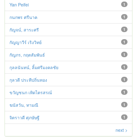
Yan Peifei
1
กนกพร ศรีนาค
1
กัญจน์, สาระศรี
1
กัญญาวีร์ เริงวิทย์
1
กัญภร, กฤตสัมพันธ์
1
กุลลนันทน์, ลิ้มศรีมงคลชัย
1
กุลวดี ประทีปถิ่นทอง
1
ขวัญชนก เทิดไตรสรณ์
1
ฆนัสวัน, ทามณี
1
จิตราวดี ศุภษัษฐี
1
next >