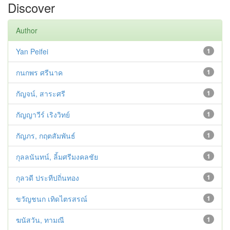
Discover
Author
Yan Peifei
1
กนกพร ศรีนาค
1
กัญจน์, สาระศรี
1
กัญญาวีร์ เริงวิทย์
1
กัญภร, กฤตสัมพันธ์
1
กุลลนันทน์, ลิ้มศรีมงคลชัย
1
กุลวดี ประทีปถิ่นทอง
1
ขวัญชนก เทิดไตรสรณ์
1
ฆนัสวัน, ทามณี
1