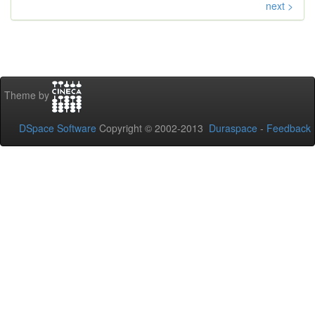
next >
Theme by
DSpace Software
Copyright © 2002-2013
Duraspace
-
Feedback