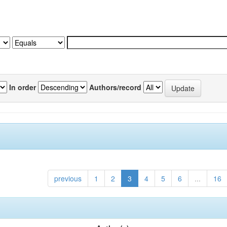
In order
Authors/record
previous
1
2
3
4
5
6
...
16