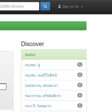
Sign on to:
Discover
Author
กนกพร, ลู่
1
กนกพร, หงษ์วิไลศิลป์
1
กมลพรรณ, พรมทะนา
1
กมลวรรณ, ทรัพย์อดิเรก
1
กรระวี, วิเศษธาร
1