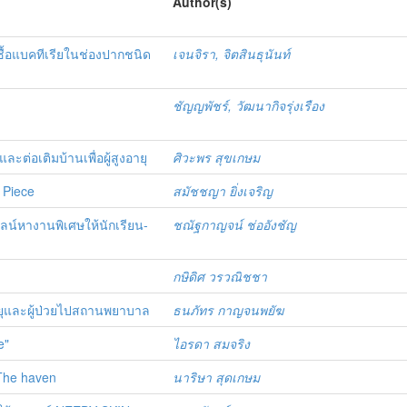
Author(s)
ชื้อแบคทีเรียในช่องปากชนิด
เจนจิรา, จิตสินธุนันท์
ชัญญพัชร์, วัฒนากิจรุ่งเรือง
ะต่อเติมบ้านเพื่อผู้สูงอายุ
ศิวะพร สุขเกษม
t Piece
สมัชชญา ยิ่งเจริญ
น์หางานพิเศษให้นักเรียน-
ชณัฐกาญจน์ ช่ออังชัญ
กษิดิศ วรวณิชชา
อายุและผู้ป่วยไปสถานพยาบาล
ธนภัทร กาญจนพยัฆ
e"
ไอรดา สมจริง
 The haven
นาริษา สุดเกษม