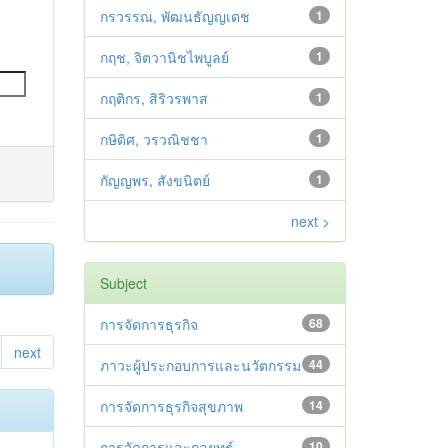
กรวรรณ, พัฒนธัญญเดช
1
กฤช, จิตวานิชไพบูลย์
1
กฤติกร, สิริวรพาส
1
กษิดิศ, วรวณิชชา
1
กัญญพร, สังขนิตย์
1
next >
Subject
การจัดการธุรกิจ
68
next
ภาวะผู้ประกอบการและนวัตกรรม
44
การจัดการธุรกิจสุขภาพ
14
การจัดการและกลยุทธ์
10