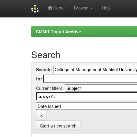
Home
Browse
Help
Skip
navigation
CMMU Digital Archive
Search
Search:
for
Current filters:
Start a new search