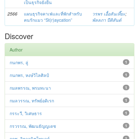
เป็นธุรกิจยั่งยืน
2566
แผนธุรกิจคาเฟ่และที่พักสำหรับ
วรพร เอื้อสันเที๊ยะ
;
คนรักแมว “St(r)aycation”
พัลลภา ปีติสันต์
Discover
Author
กนกพร, ลู่
1
กนกพร, หงษ์วิไลศิลป์
1
กมลพรรณ, พรมทะนา
1
กมลวรรณ, ทรัพย์อดิเรก
1
กรระวี, วิเศษธาร
1
กรวรรณ, พัฒนธัญญเดช
1
กฤช, จิตวานิชไพบูลย์
1