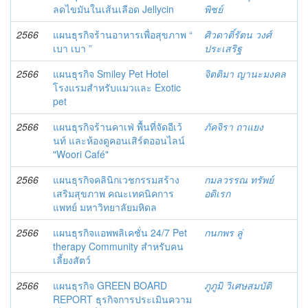
ลดไขมันในเส้นเลือด Jellycin
พิชย์
2566
แผนธุรกิจร้านอาหารเพื่อสุขภาพ “
ศิวดาติ์รัตน วงศ์
เบา เบา ”
ประเสริฐ
2566
แผนธุรกิจ Smiley Pet Hotel
จิตติมา ญานะมงคล
โรงแรมสำหรับแมวและ Exotic
pet
2566
แผนธุรกิจร้านคาเฟ่ พื้นที่จัดอีเว้
ภัคจิรา ถาแยง
นท์ และห้องดูคอนเสิร์ตออนไลน์
"Woori Café"
2566
แผนธุรกิจคลินิกเวชกรรมสร้าง
กมลวรรณ ทรัพย์
เสริมสุขภาพ คณะเทคนิคการ
อดิเรก
แพทย์ มหาวิทยาลัยมหิดล
2566
แผนธุรกิจแอพพลิเคชั่น 24/7 Pet
กนกพร ลู่
therapy Community สำหรับคน
เลี้ยงสัตว์
2566
แผนธุรกิจ GREEN BOARD
ภูภูมิ วิเศษสมบัติ
REPORT ธุรกิจการประเมินความ