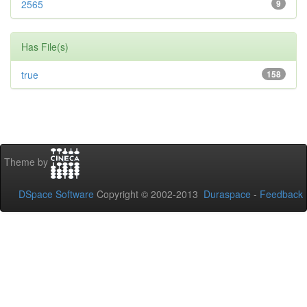
2565
9
Has File(s)
true
158
Theme by
DSpace Software
Copyright © 2002-2013
Duraspace
-
Feedback