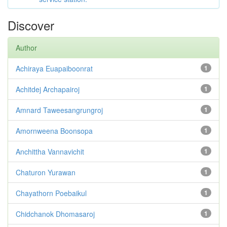
Discover
Author
Achiraya Euapaiboonrat
1
Achitdej Archapairoj
1
Amnard Taweesangrungroj
1
Amornweena Boonsopa
1
Anchittha Vannavichit
1
Chaturon Yurawan
1
Chayathorn Poebaikul
1
Chidchanok Dhomasaroj
1