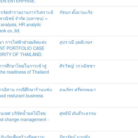
VEN ENTERPRISE.
การจัดทำรายงานการวิเคราะห์
รัชนก ตั้งมานะกิจ
พาณิชย์ จำกัด (มหาชน) =
 analysis, HR analytic
nk co.,ltd.
ษา การไฟฟ้าฝ่ายผลิตแห่ง
สุปราณี ฤทธิเกษร
NT PORTFOLIO CASE
RITY OF THAILAND.
การศึกษาไทยในการเข้าสู่
ศิรวิชญ์ วรวณิชชา
the readiness of Thailand
ารอิสาน กรณีศึกษาร้านแซ่บ
ธนภัทร ศรีพรหมมา
ood resturant business
เทศ บริษัทน้ำผลไม้ไทย
ศุทธินี ตันธีระธรรม
 and change management -
ันภัยเพื่อสร้างขีดความ
ปิยารัตน์ มากลั่น