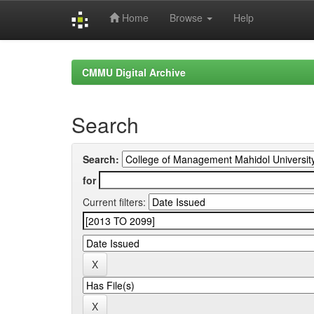
Home
Browse
Help
Skip
navigation
CMMU Digital Archive
Search
Search:
for
Current filters: