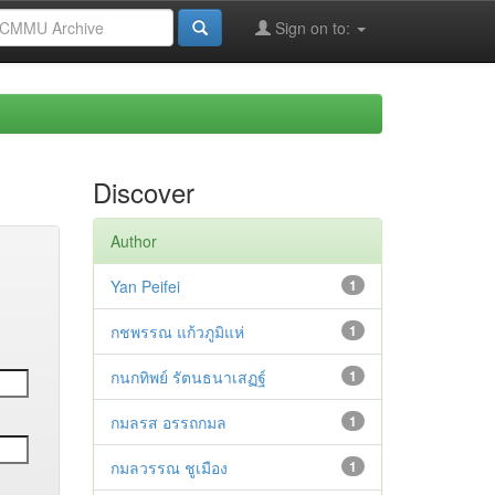
Sign on to:
Discover
Author
Yan Peifei
1
กชพรรณ แก้วภูมิแห่
1
กนกทิพย์ รัตนธนาเสฏฐ์
1
กมลรส อรรถกมล
1
กมลวรรณ ชูเมือง
1