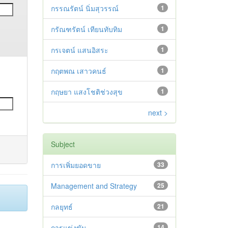
กรรณรัตน์ นิ่มสุวรรณ์
1
กรัณฑรัตน์ เทียนทับทิม
1
กรเจตน์ แสนอิสระ
1
กฤตพณ เสาวคนธ์
1
กฤษยา แสงโชติช่วงสุข
1
next >
Subject
การเพิ่มยอดขาย
33
Management and Strategy
25
กลยุทธ์
21
การแข่งขัน
14