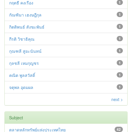
กฤตธี คงเรือง
1
กัณฑิมา เฮงษฎีกุล
1
กิตติพนธ์ สังฆะพันธ์
1
กีรติ วิชาธิคุณ
1
กุณฑลี สูยะนันทน์
1
กุลชลี เหมกุญชร
1
คณิต พูลสวัสดิ์
1
จตุพล อุดมผล
1
next >
Subject
ตลาดหลักทรัพย์แห่งประเทศไทย
42