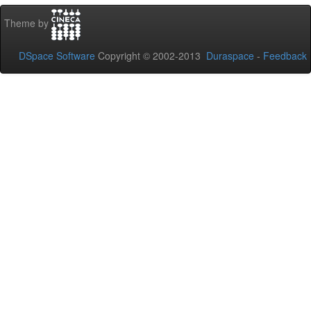
Theme by
DSpace Software
Copyright © 2002-2013
Duraspace
-
Feedback