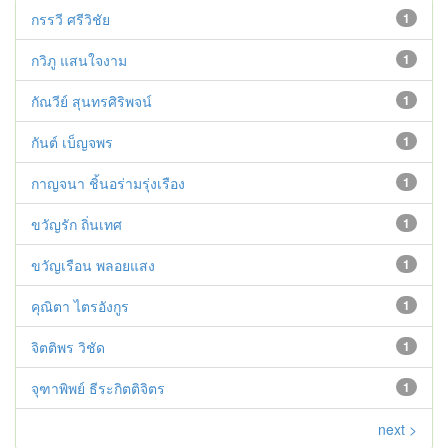
กรรวี ศรีวิชัย
1
กวิภู แสนใจงาม
1
กัณวีย์ สุนทรศิริพจน์
1
กันต์ เบ็ญจพร
1
กาญจนา ชิ้นอร่ามรุ่งเรือง
1
ขวัญรัก ถิ่นเทศ
1
ขวัญเรือน พลอยแสง
1
คุณิตา ไตรอังกูร
1
จิตติพร วิชัด
1
จุฑาพิพย์ ธีระกิตติจิตร
1
next >