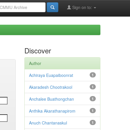
Sign on to:
Discover
Author
Achiraya Euapaiboonrat
1
Akaradesh Chootrakool
1
Anchalee Buathongchan
1
Anthika Akarathanapirom
1
Anuch Chantanaskul
1