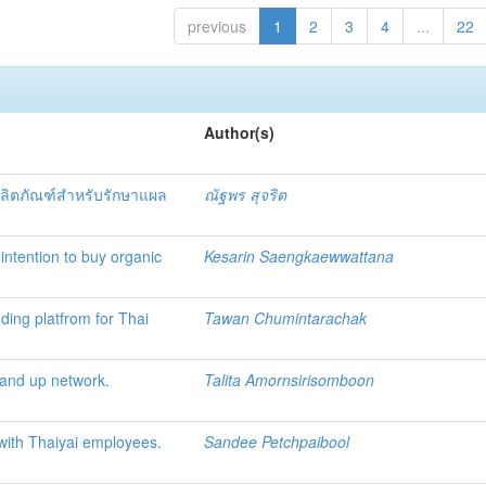
previous
1
2
3
4
...
22
Author(s)
ผลิตภัณฑ์สำหรับรักษาแผล
ณัฐพร สุจริต
intention to buy organic
Kesarin Saengkaewwattana
ding platfrom for Thai
Tawan Chumintarachak
hand up network.
Talita Amornsirisomboon
with Thaiyai employees.
Sandee Petchpaibool