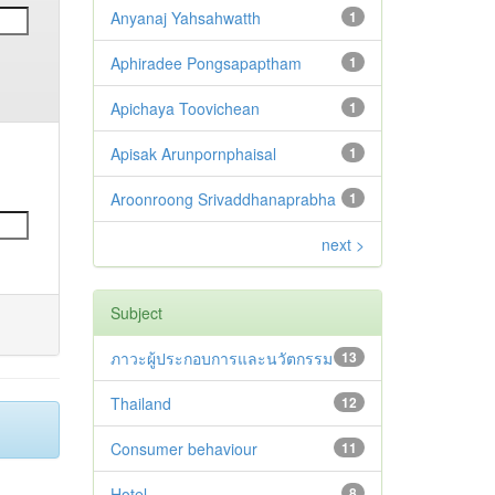
Anyanaj Yahsahwatth
1
Aphiradee Pongsapaptham
1
Apichaya Toovichean
1
Apisak Arunpornphaisal
1
Aroonroong Srivaddhanaprabha
1
next >
Subject
ภาวะผู้ประกอบการและนวัตกรรม
13
Thailand
12
Consumer behaviour
11
Hotel
8