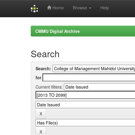
Home
Browse
Help
Skip
navigation
CMMU Digital Archive
Search
Search:
for
Current filters: