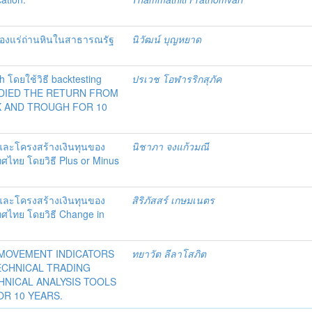
มืองแร่ถ่านหินในสาธารณรัฐ
นิวัฒน์ บุญหยาด
 โดยใช้วิธี backtesting
ปรเวช โอฬารริกสุภัค
TUDIED THE RETURN FROM
K AND TROUGH FOR 10
และโครงสร้างเงินทุนของ
นิชาภา จงแก้วมณี
ศไทย โดยวิธี Plus or Minus
และโครงสร้างเงินทุนของ
สิริภัสสร์ เกษมเนตร
ทศไทย โดยวิธี Change in
AL MOVEMENT INDICATORS
ทยาวัต ลีลาโสภิต
 TECHNICAL TRADING
HNICAL ANALYSIS TOOLS
R 10 YEARS.