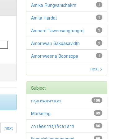
Amika Rungvanichakrn
1
Amita Hardat
1
Amnard Taweesangrungroj
1
Amornwan Sakdasavidth
1
Amornweena Boonsopa
1
next >
Subject
กรุงเทพมหานคร
106
Marketing
89
การจัดการธุรกิจอาหาร
80
next
financial management
69