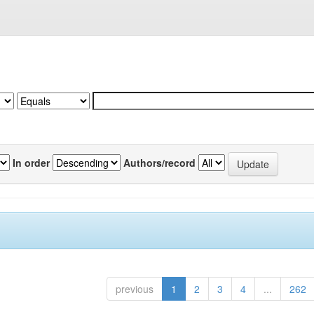
In order
Authors/record
previous
1
2
3
4
...
262