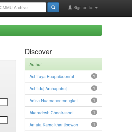
Sign on to:
Discover
Author
Achiraya Euapaiboonrat
1
Achitdej Archapairoj
1
Adisa Nuamaneemongkol
1
Akaradesh Chootrakool
1
Amata Kamolkhantibowon
1