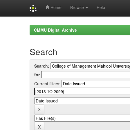
Home
Browse
Help
Skip
navigation
CMMU Digital Archive
Search
Search:
for
Current filters: