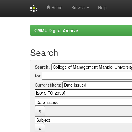
Home
Browse
Help
Skip
navigation
CMMU Digital Archive
Search
Search:
for
Current filters: