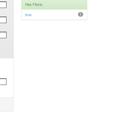
Has File(s)
true
1