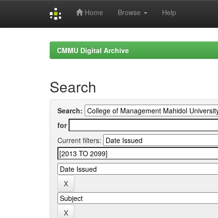
Home
Browse
Help
Skip
navigation
CMMU Digital Archive
Search
Search:
for
Current filters: