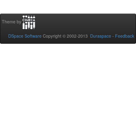
Theme by
DSpace Software
Copyright © 2002-2013
Duraspace
-
Feedback