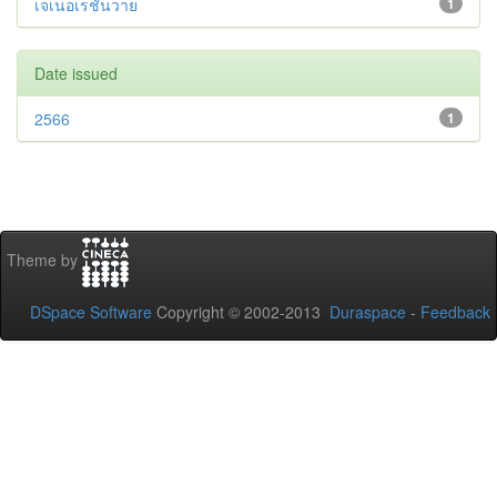
เจเนอเรชันวาย
1
Date issued
2566
1
Theme by
DSpace Software
Copyright © 2002-2013
Duraspace
-
Feedback