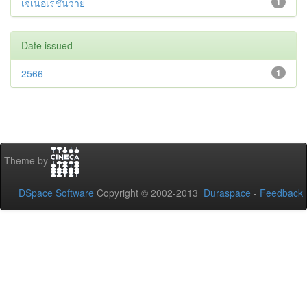
เจเนอเรชันวาย
1
Date issued
2566
1
Theme by
DSpace Software
Copyright © 2002-2013
Duraspace
-
Feedback