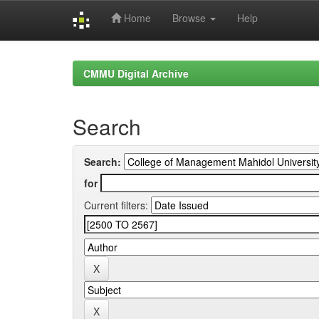
Home
Browse
Help
Skip
navigation
CMMU Digital Archive
Search
Search:
for
Current filters: