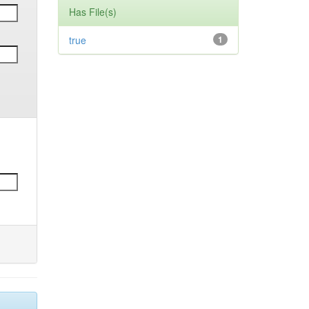
Has File(s)
true
1