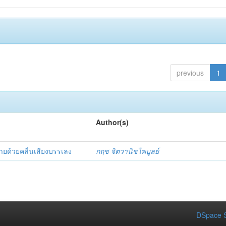
previous
1
Author(s)
ยด้วยคลื่นเสียงบรรเลง
กฤช จิตวานิชไพบูลย์
DSpace S