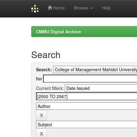
Home
Browse
Help
Skip
navigation
CMMU Digital Archive
Search
Search:
for
Current filters: