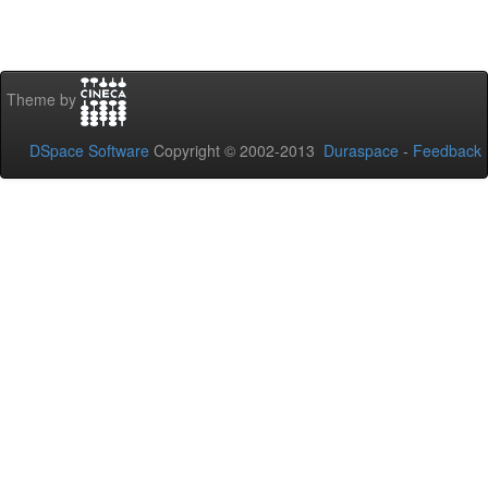
Theme by
DSpace Software
Copyright © 2002-2013
Duraspace
-
Feedback