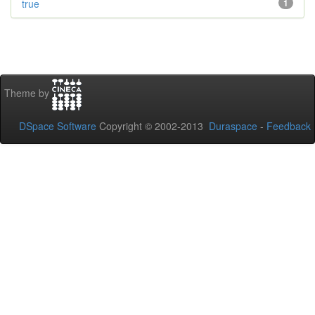
true
1
Theme by
DSpace Software
Copyright © 2002-2013
Duraspace
-
Feedback