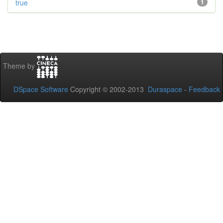
true
1
Theme by
DSpace Software
Copyright © 2002-2013
Duraspace
-
Feedback