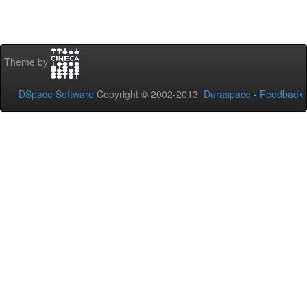
Theme by
DSpace Software
Copyright © 2002-2013
Duraspace
-
Feedback