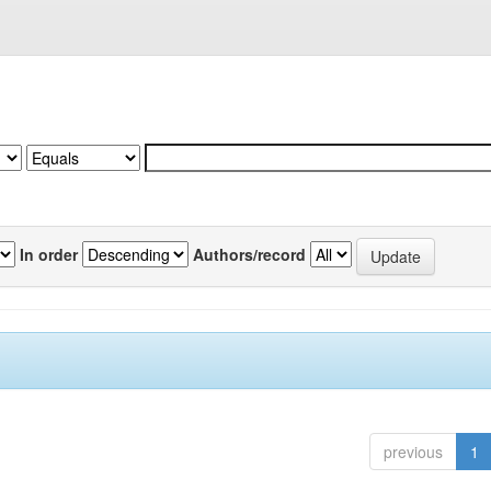
In order
Authors/record
previous
1