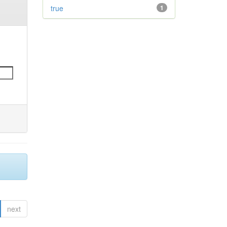
true
1
next