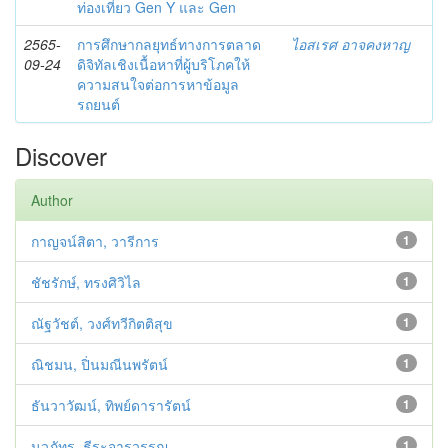
ท่องเที่ยว Gen Y และ Gen
2565-
การศึกษากลยุทธ์ทางการตลาด
ไอสเรศ อาจคงหาญ
09-24
ดิจิทัลเชิงเนื้อหาที่ผู้บริโภคให้
ความสนใจต่อการหาข้อมูล
รถยนต์
Discover
Author
กาญจน์สิตา, วารีการ
1
ชัชรักษ์, ทรงศิวิไล
1
ณัฐวัชต์, วงศ์ทวีกิตติสุข
1
ณิชมน, ปิ่นมณีนพรัตน์
1
ธันวาวัฒน์, ทิพย์ดารารัตน์
1
นวภัทร, ธีระจารุวรรณ
1