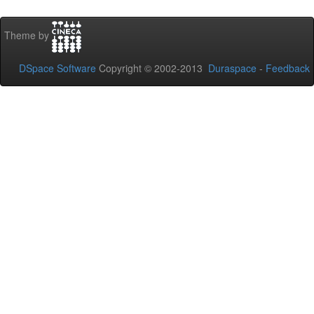
Theme by
DSpace Software
Copyright © 2002-2013
Duraspace
-
Feedback