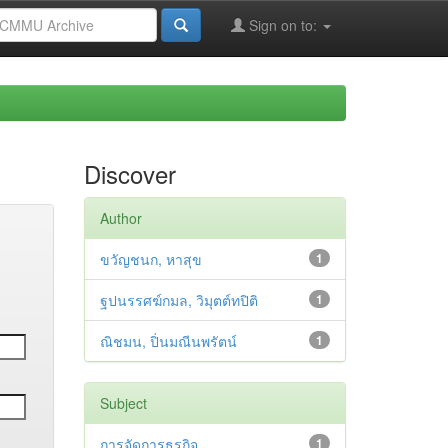
Sign on to:
Discover
Author
ขวัญชนก, หาสุข
1
ฐปนรรศฆ์กมล, วิมุตต์ทปิติ
1
ณิชมน, ปิ่นมณีนพรัตน์
1
Subject
การจัดการธุรกิจ
1