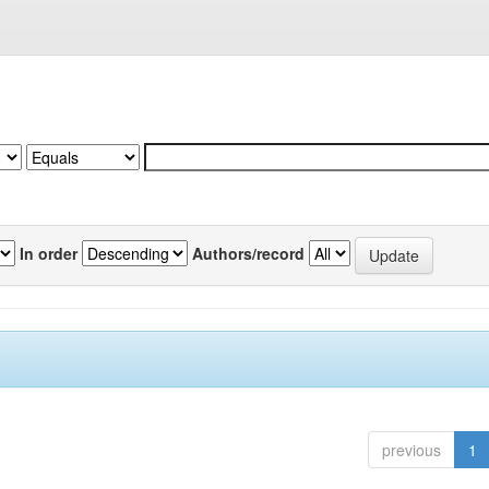
In order
Authors/record
previous
1