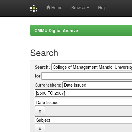
Home
Browse
Help
Skip
navigation
CMMU Digital Archive
Search
Search:
for
Current filters: