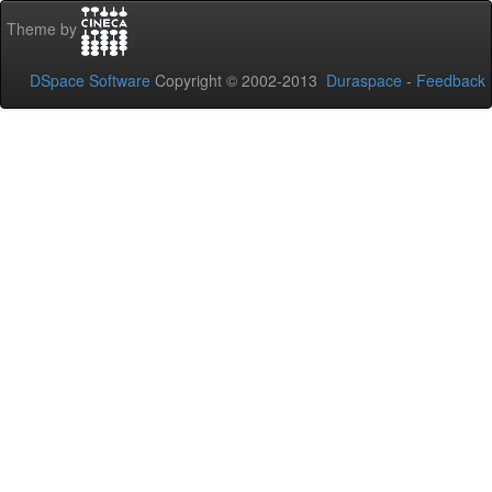
Theme by
DSpace Software
Copyright © 2002-2013
Duraspace
-
Feedback