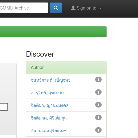
Sign on to:
Discover
Author
จันทร์กานต์, เบ็ญจพร
1
จารุวิทย์, สุขเกษม
1
จิตติมา, ญานะมงคล
1
จิตติมาศ, ศิริเต็มกุล
1
จิน, มงคลสุริยะเดช
1