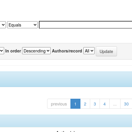
In order
Authors/record
previous
1
2
3
4
...
30