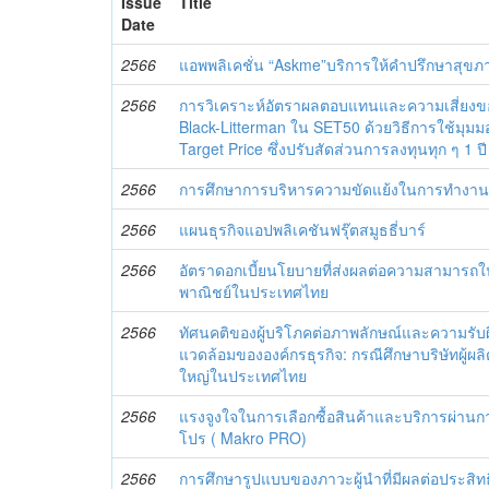
Issue
Title
Date
2566
แอพพลิเคชั่น “Askme”บริการให้คำปรึกษาสุ
2566
การวิเคราะห์อัตราผลตอบแทนและความเสี่ย
Black-Litterman ใน SET50 ด้วยวิธีการใช้ม
Target Price ซึ่งปรับสัดส่วนการลงทุนทุก ๆ 1 ปี
2566
การศึกษาการบริหารความขัดแย้งในการทำงานข
2566
แผนธุรกิจแอปพลิเคชันฟรุ๊ตสมูธธี่บาร์
2566
อัตราดอกเบี้ยนโยบายที่ส่งผลต่อความสามา
พาณิชย์ในประเทศไทย
2566
ทัศนคติของผู้บริโภคต่อภาพลักษณ์และความรับผ
แวดล้อมขององค์กรธุรกิจ: กรณีศึกษาบริษัทผู้
ใหญ่ในประเทศไทย
2566
แรงจูงใจในการเลือกซื้อสินค้าและบริการผ่านกา
โปร ( Makro PRO)
2566
การศึกษารูปแบบของภาวะผู้นำที่มีผลต่อประ