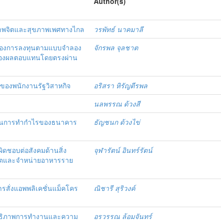
Author(s)
ขภาพจิตและสุขภาพเพศทางไกล
วรพัทธ์ นาคมาลี
งของการลงทุนตามแบบจำลอง
จักรพล จุลชาต
ุมมองผลตอบแทนโดยตรงผ่าน
องพนักงานรัฐวิสาหกิจ
อริสรา หิรัญตีรพล
นลพรรณ ด้วงสี
รถในการทำกำไรของธนาคาร
ธัญชนก ด้วงไข่
ิดชอบต่อสังคมด้านสิ่ง
จุฬารัตน์ อินทร์รัตน์
ผลิตและจำหน่ายอาหารราย
รสั่งแอพพลิเคชั่นแม็คโคร
ณิชารี สุริวงค์
สิทธิภาพการทำงานและความ
อรวรรณ ล้อมจันทร์