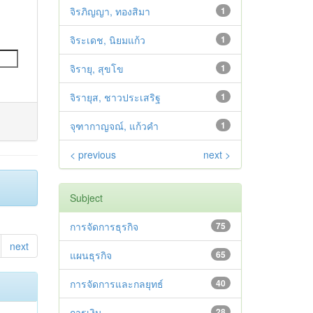
จิรภิญญา, ทองสิมา
1
จิระเดช, นิยมแก้ว
1
จิรายุ, สุขโข
1
จิรายุส, ชาวประเสริฐ
1
จุฑากาญจณ์, แก้วคำ
1
< previous
next >
Subject
การจัดการธุรกิจ
75
next
แผนธุรกิจ
65
การจัดการและกลยุทธ์
40
การเงิน
28