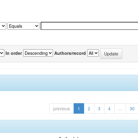
In order
Authors/record
previous
1
2
3
4
...
30