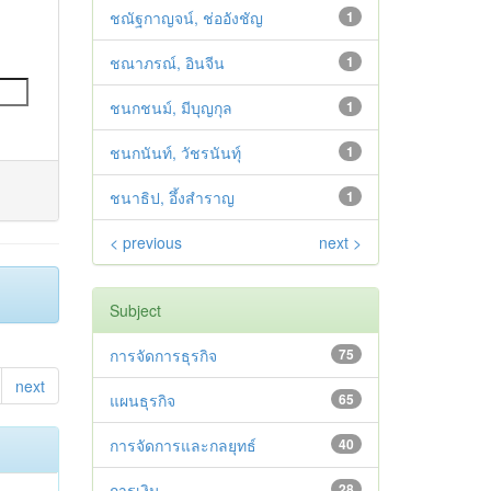
ชณัฐกาญจน์, ช่ออังชัญ
1
ชณาภรณ์, อินจีน
1
ชนกชนม์, มีบุญกุล
1
ชนกนันท์, วัชรนันทุ์
1
ชนาธิป, อึ้งสำราญ
1
< previous
next >
Subject
การจัดการธุรกิจ
75
next
แผนธุรกิจ
65
การจัดการและกลยุทธ์
40
การเงิน
28