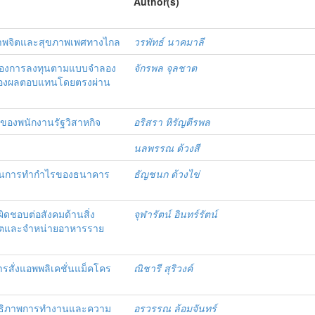
Author(s)
ขภาพจิตและสุขภาพเพศทางไกล
วรพัทธ์ นาคมาลี
งของการลงทุนตามแบบจำลอง
จักรพล จุลชาต
ุมมองผลตอบแทนโดยตรงผ่าน
องพนักงานรัฐวิสาหกิจ
อริสรา หิรัญตีรพล
นลพรรณ ด้วงสี
รถในการทำกำไรของธนาคาร
ธัญชนก ด้วงไข่
ิดชอบต่อสังคมด้านสิ่ง
จุฬารัตน์ อินทร์รัตน์
ผลิตและจำหน่ายอาหารราย
รสั่งแอพพลิเคชั่นแม็คโคร
ณิชารี สุริวงค์
สิทธิภาพการทำงานและความ
อรวรรณ ล้อมจันทร์