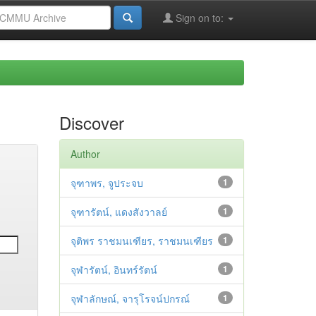
Sign on to:
Discover
Author
จุฑาพร, จูประจบ
1
จุฑารัตน์, แดงสังวาลย์
1
จุติพร ราชมนเฑียร, ราชมนเฑียร
1
จุฬารัตน์, อินทร์รัตน์
1
จุฬาลักษณ์, จารุโรจน์ปกรณ์
1