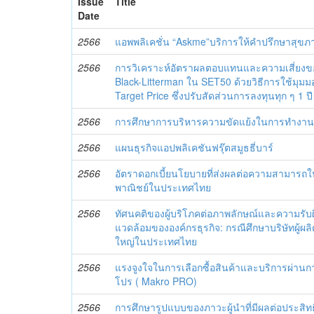
Issue
Title
Date
2566
แอพพลิเคชั่น “Askme”บริการให้คำปรึกษาสุ
2566
การวิเคราะห์อัตราผลตอบแทนและความเสี่ย
Black-Litterman ใน SET50 ด้วยวิธีการใช้ม
Target Price ซึ่งปรับสัดส่วนการลงทุนทุก ๆ 1 ปี
2566
การศึกษาการบริหารความขัดแย้งในการทำงานข
2566
แผนธุรกิจแอปพลิเคชันฟรุ๊ตสมูธธี่บาร์
2566
อัตราดอกเบี้ยนโยบายที่ส่งผลต่อความสามา
พาณิชย์ในประเทศไทย
2566
ทัศนคติของผู้บริโภคต่อภาพลักษณ์และความรับผ
แวดล้อมขององค์กรธุรกิจ: กรณีศึกษาบริษัทผู้
ใหญ่ในประเทศไทย
2566
แรงจูงใจในการเลือกซื้อสินค้าและบริการผ่านกา
โปร ( Makro PRO)
2566
การศึกษารูปแบบของภาวะผู้นำที่มีผลต่อประ