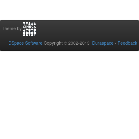
Theme by
DSpace Software
Copyright © 2002-2013
Duraspace
-
Feedback