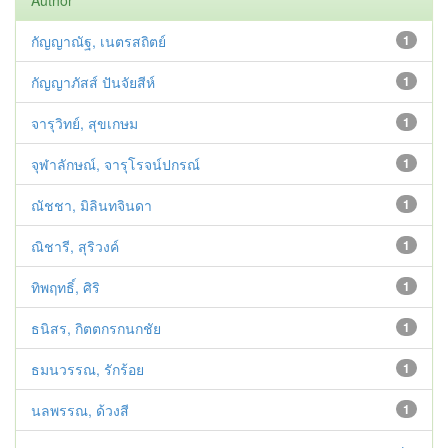
Author
กัญญาณัฐ, เนตรสถิตย์
1
กัญญาภัสส์ ปันจัยสีห์
1
จารุวิทย์, สุขเกษม
1
จุฬาลักษณ์, จารุโรจน์ปกรณ์
1
ณัชชา, มิลินทจินดา
1
ณิชารี, สุริวงค์
1
ทิพฤทธิ์, ศิริ
1
ธนิสร, กิตตกรกนกชัย
1
ธมนวรรณ, รักร้อย
1
นลพรรณ, ด้วงสี
1