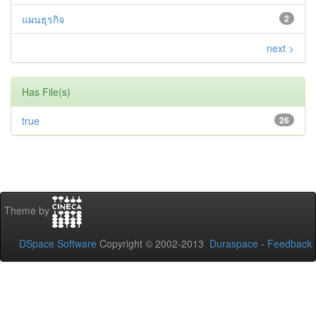
แผนธุรกิจ
2
next >
Has File(s)
true
26
Theme by
DSpace Software
Copyright © 2002-2013
Duraspace
-
Feedback